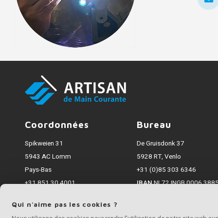
Coordonnées
Bureau
Spikweien 31
De Gruisdonk 37
5943 AC Lomm
5928 RT, Venlo
Pays-Bas
+31 (0)85 303 6346
+31 851 30 4001
IBAN
NL72 INGB 0006 3885
info@artisanmaincourante.fr
Chambre de Commerce
7
Qui n'aime pas les cookies ?
Tous les montants incluent la TVA