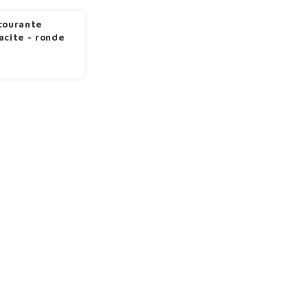
courante
acite - ronde