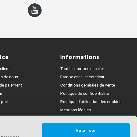
ice
Informations
client
Tout les rampes escalier
os de nous
Rampe escalier exterieur
de paiement
Conditions générales de vente
on
Politique de confidentialité
 port
Politique d'utilisation des cookies
Mentions légales
e
ent des reclamations
Autoriser
t