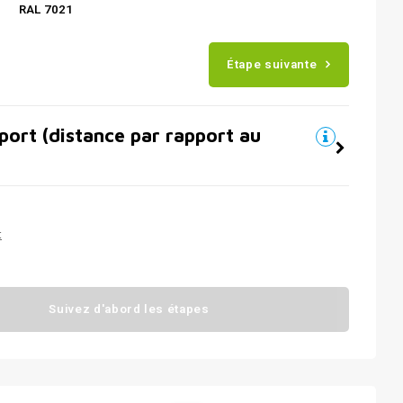
RAL 7021
Étape suivante
port (distance par rapport au
t
Suivez d'abord les étapes