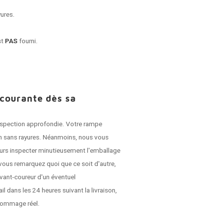
yures.
st
PAS
fourni.
 courante dès sa
 inspection approfondie. Votre rampe
son sans rayures. Néanmoins, nous vous
jours inspecter minutieusement l'emballage
vous remarquez quoi que ce soit d'autre,
vant-coureur d'un éventuel
dans les 24 heures suivant la livraison,
dommage réel.