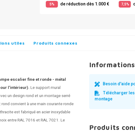
de réduction dès 1.000 €
d
5%
7,5%
ions utiles
Produits connexes
Informations
ampe escalier fine et ronde - métal
Besoin d'aide p
ur l'intérieur).
Le support mural
Télécharger les
vec un design rond et un montage serré
montage
rt rond convient à une main courante ronde
thracite
est fabriqué en acier inoxydable
e choix entre RAL 7016 et RAL 7021. Le
Produits co