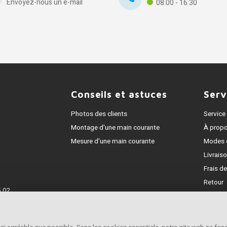
Envoyez-nous un e-mail
08:00 - 16:30
Conseils et astuces
Serv
Photos des clients
Service 
Montage d'une main courante
À prop
Mesure d'une main courante
Modes 
Livrais
Frais de
Retour
 02
Garanti
5218453
Traitem
Contac