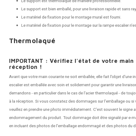
Le support est thermolaqué de manière professionnelle.
Le support est bien emballé, pour une livraison rapide et sans ra
Le matériel de fixation pour le montage mural est fourni.
Le matériel de fixation pour le montage sur la rampe escalier n'e
Thermolaqué
IMPORTANT : Vérifiez l'état de votre main
réception !
Avant que votre main courante ne soit emballée, elle fait l'objet d'une
escalier est emballée avec soin et solidement pour garantir une livrai
demandons - en particulier dans le cas de l'acier thermolaqué - de tou
à la réception. Si vous constatez des dommages sur l'emballage ou si 
veuillez en prendre une photo immédiatement. C'est souvent le signe a
endommagement du produit. Tout dommage doit être signalé par e-mail 
en incluant des photos de l'emballage endommagé et des photos du 