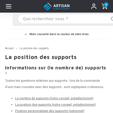
0
Hoofdmenu / Supports main cou
Hoofdmenu / Mains courant
Hoofdmenu / Tips & astuce
Hoofdmenu / Extra
Supports main cou
Mains courant
Tips & astuce
Extra
Main courante dans la couleur de votre choix
n courante inox
port main courante inox
lo de retouche
tage d'une main courante
Accueil
La position des supports
n courante noire
port main courante noir
ngle de penderie
ure d'une main courante
La position des supports
n courante anthracite
port main courante anthracite
Informations sur (le nombre de) supports
:
n courante grise
port main courante blanc
Toutes les questions relatives aux supports - lors de la commande
d'une main courante avec des supports - sont expliquées ci-dessous.
n courante blanche
port main courante acier
Le nombre de supports (notre conseil, présélectionné)
n courante acier
port main courante en couleur RAL
La position des supports (notre conseil, présélectionné)
Position personnalisée des supports (optionnel)