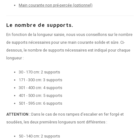
n courante fer forgé
Main courante non pré-percée (optionnel)
n courante gun metal
Le nombre de supports.
n courante laiton
En fonction de la longueur saisie, nous vous conseillons sur le nombre
de supports nécessaires pour une main courante solide et sûre. Ci-
n courante en couleur RAL
dessous, le nombre de supports nécessaires est indiqué pour chaque
longueur :
30 - 170 cm: 2 supports
171 - 300 cm: 3 supports
301 - 400 cm: 4 supports
401 - 500 cm: 5 supports
501 - 595 cm: 6 supports
ATTENTION :
Dans le cas de nos rampes d'escalier en fer forgé et
soudées, les deux premières longueurs sont différentes :
50 - 140 cm: 2 supports