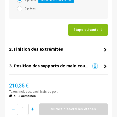
2 pièces
Recommandé pour
cm
50
3 pièces
Étape suivante
2
.
Finition des extrémités
3
.
Position des supports de main courante
210,35 €
Taxes incluses, excl.
frais de port
4 - 5 semaines
Suivez d'abord les étapes