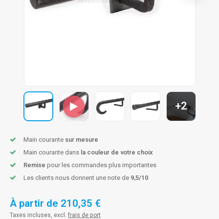
n courante fer forgé
n courante gun metal
n courante laiton
n courante en couleur RAL
+2
Main courante
sur mesure
Main courante dans
la couleur de votre choix
Remise
pour les commandes plus importantes
Les clients nous donnent une note de
9,5/10
À partir de
210,35 €
Taxes incluses, excl.
frais de port