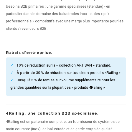
n courante fer forgé
besoins B2B primaires : une gamme spécialisée (étendue) - en
particulier dans le domaine des balustrades inox - et des « prix
n courante gun metal
professionnels » compétitifs avec une marge plus importante pour les
clients / revendeurs B2B.
n courante laiton
n courante en couleur RAL
Rabais d'entreprise.
10%
de réduction sur la « collection ARTISAN » standard.
À partir de 30 %
de réduction sur tous les « produits 4Railing »
Jusqu'à 5 %
de remise sur volume supplémentaire pour les
grandes quantitiés sur la plupart des « produits 4Railing »
4Railing, une collection B2B spécialisée.
4Railing est un partenaire complet et un fournisseur de systèmes de
main courante (inox), de balustrade et de garde-corps de qualité