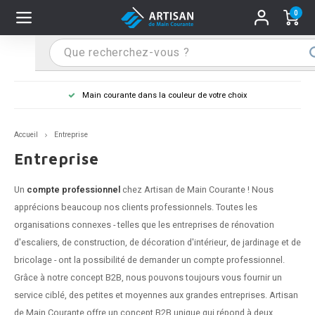
0
Hoofdmenu / Supports main courante
Hoofdmenu / Mains courantes
Hoofdmenu / Tips & astuces
Hoofdmenu / Extra
Supports main courante
Mains courantes
Tips & astuces
Extra
Main courante dans la couleur de votre choix
n courante inox
port main courante inox
lo de retouche
M
M
M
M
M
M
M
M
M
M
S
S
S
S
S
S
tage d'une main courante
Accueil
Entreprise
n courante noire
port main courante noir
ngle de penderie
M
M
M
M
M
M
M
M
M
M
S
S
S
S
S
S
ure d'une main courante
Entreprise
n courante anthracite
port main courante anthracite
M
M
M
T
M
T
T
T
T
M
S
S
T
T
T
S
Un
compte professionnel
chez Artisan de Main Courante ! Nous
apprécions beaucoup nos clients professionnels. Toutes les
n courante grise
port main courante blanc
M
T
T
T
T
S
T
T
organisations connexes - telles que les entreprises de rénovation
d'escaliers, de construction, de décoration d'intérieur, de jardinage et de
n courante blanche
port main courante acier
T
T
bricolage - ont la possibilité de demander un compte professionnel.
Grâce à notre concept B2B, nous pouvons toujours vous fournir un
n courante acier
port main courante en couleur RAL
service ciblé, des petites et moyennes aux grandes entreprises. Artisan
de Main Courante offre un concept B2B unique qui répond à deux