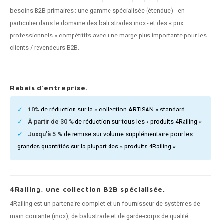
n courante fer forgé
besoins B2B primaires : une gamme spécialisée (étendue) - en
particulier dans le domaine des balustrades inox - et des « prix
n courante gun metal
professionnels » compétitifs avec une marge plus importante pour les
clients / revendeurs B2B.
n courante laiton
n courante en couleur RAL
Rabais d'entreprise.
10%
de réduction sur la « collection ARTISAN » standard.
À partir de 30 %
de réduction sur tous les « produits 4Railing »
Jusqu'à 5 %
de remise sur volume supplémentaire pour les
grandes quantitiés sur la plupart des « produits 4Railing »
4Railing, une collection B2B spécialisée.
4Railing est un partenaire complet et un fournisseur de systèmes de
main courante (inox), de balustrade et de garde-corps de qualité