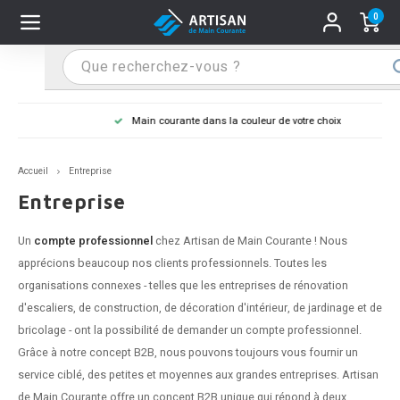
0
Hoofdmenu / Supports main courante
Hoofdmenu / Mains courantes
Hoofdmenu / Tips & astuces
Hoofdmenu / Extra
Supports main courante
Mains courantes
Tips & astuces
Extra
Main courante dans la couleur de votre choix
n courante inox
port main courante inox
lo de retouche
M
M
M
M
M
M
M
M
M
M
S
S
S
S
S
S
tage d'une main courante
Accueil
Entreprise
n courante noire
port main courante noir
ngle de penderie
M
M
M
M
M
M
M
M
M
M
S
S
S
S
S
S
ure d'une main courante
Entreprise
n courante anthracite
port main courante anthracite
M
M
M
T
M
T
T
T
T
M
S
S
T
T
T
S
Un
compte professionnel
chez Artisan de Main Courante ! Nous
apprécions beaucoup nos clients professionnels. Toutes les
n courante grise
port main courante blanc
M
T
T
T
T
S
T
T
organisations connexes - telles que les entreprises de rénovation
d'escaliers, de construction, de décoration d'intérieur, de jardinage et de
n courante blanche
port main courante acier
T
T
bricolage - ont la possibilité de demander un compte professionnel.
Grâce à notre concept B2B, nous pouvons toujours vous fournir un
n courante acier
port main courante en couleur RAL
service ciblé, des petites et moyennes aux grandes entreprises. Artisan
de Main Courante offre un concept B2B unique qui répond à deux