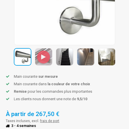
n courante fer forgé
n courante gun metal
n courante laiton
n courante en couleur RAL
Main courante
sur mesure
Main courante dans
la couleur de votre choix
Remise
pour les commandes plus importantes
Les clients nous donnent une note de
9,5/10
À partir de
267,50 €
Taxes incluses, excl.
frais de port
3 - 4 semaines