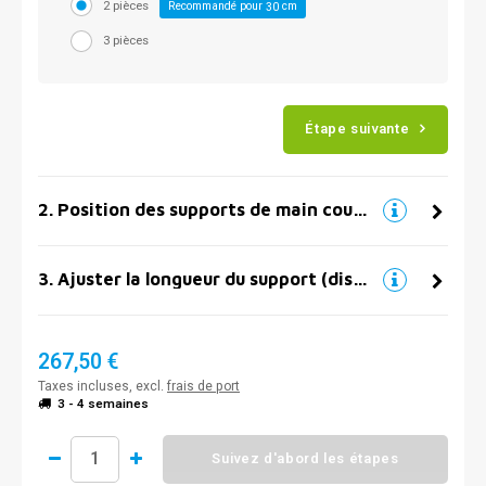
2 pièces
Recommandé pour
cm
30
3 pièces
Étape suivante
2
.
Position des supports de main courante
3
.
Ajuster la longueur du support (distance par rapport au mur)
267,50 €
Taxes incluses, excl.
frais de port
3 - 4 semaines
Suivez d'abord les étapes