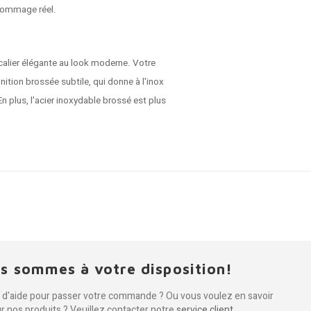
dommage réel.
alier élégante au look moderne. Votre
nition brossée subtile, qui donne à l'inox
En plus, l'acier inoxydable brossé est plus
s sommes à votre disposition!
 d'aide pour passer votre commande ? Ou vous voulez en savoir
ur nos produits ? Veuillez contacter notre
service client
.