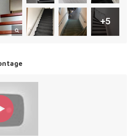
+5
ontage