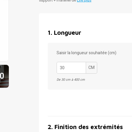
support + matériel de
Lire plus
1
.
Longueur
Saisir la longueur souhaitée (cm)
CM
0
De 30 cm à 400 cm
2
.
Finition des extrémités