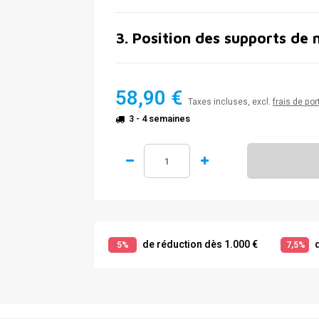
3
.
Position des supports de 
58,90 €
Taxes incluses, excl.
frais de por
3 - 4 semaines
de réduction dès 1.000 €
d
5%
7,5%