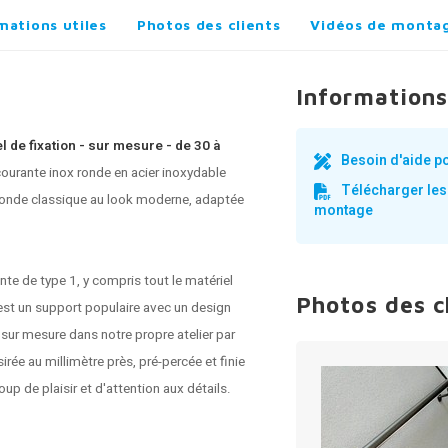
mations utiles
Photos des clients
Vidéos de monta
Informations
l de fixation - sur mesure - de 30 à
Besoin d'aide p
ourante inox
ronde en acier inoxydable
Télécharger les
 ronde classique au look moderne, adaptée
montage
te de type 1, y compris tout le matériel
Photos des c
est un support populaire avec un design
e sur mesure dans notre propre atelier par
rée au millimètre près, pré-percée et finie
p de plaisir et d'attention aux détails.