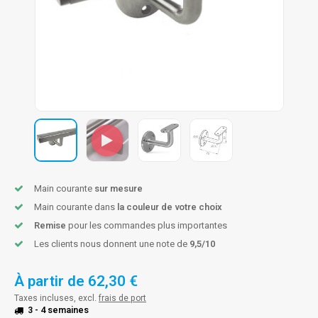
n courante fer forgé
n courante gun metal
n courante laiton
n courante en couleur RAL
Main courante
sur mesure
Main courante dans
la couleur de votre choix
Remise
pour les commandes plus importantes
Les clients nous donnent une note de
9,5/10
À partir de
62,30 €
Taxes incluses, excl.
frais de port
3 - 4 semaines