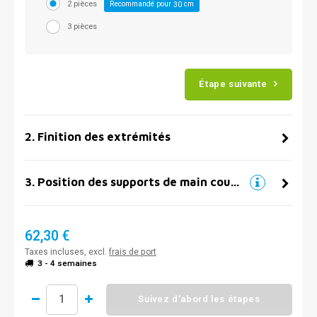
2 pièces
Recommandé pour
cm
30
3 pièces
Étape suivante
2
.
Finition des extrémités
3
.
Position des supports de main courante
62,30 €
Taxes incluses, excl.
frais de port
3 - 4 semaines
Suivez d'abord les étapes