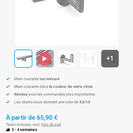
n courante fer forgé
n courante gun metal
n courante laiton
n courante en couleur RAL
+1
Main courante
sur mesure
Main courante dans
la couleur de votre choix
Remise
pour les commandes plus importantes
Les clients nous donnent une note de
9,5/10
À partir de
65,90 €
Taxes incluses, excl.
frais de port
3 - 4 semaines