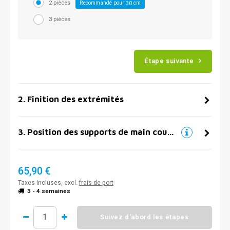
2 pièces
Recommandé pour
cm
30
3 pièces
Étape suivante
2
.
Finition des extrémités
3
.
Position des supports de main courante
65,90 €
Taxes incluses, excl.
frais de port
3 - 4 semaines
Suivez d'abord les étapes