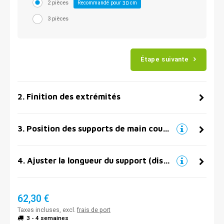
2 pièces
Recommandé pour
cm
30
3 pièces
Étape suivante
2
.
Finition des extrémités
3
.
Position des supports de main courante
4
.
Ajuster la longueur du support (distance par rapport au mur)
62,30 €
Taxes incluses, excl.
frais de port
3 - 4 semaines