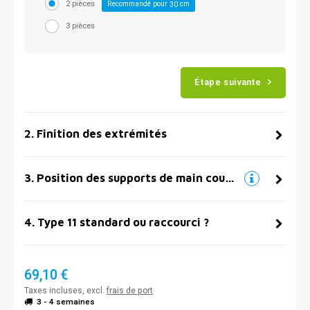
2 pièces
Recommandé pour
cm
30
3 pièces
Étape suivante
2
.
Finition des extrémités
3
.
Position des supports de main courante
4
.
Type 11 standard ou raccourci ?
69,10 €
Taxes incluses, excl.
frais de port
3 - 4 semaines