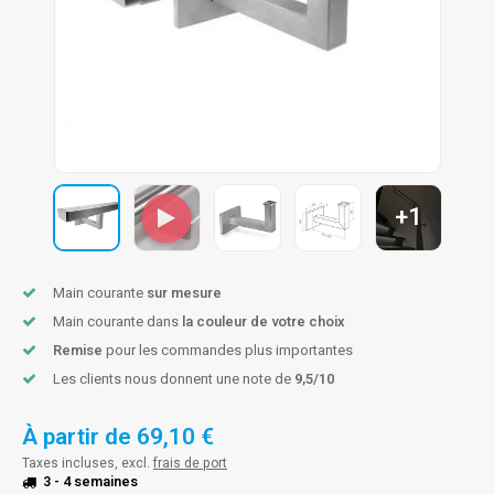
n courante fer forgé
n courante gun metal
n courante laiton
n courante en couleur RAL
+1
Main courante
sur mesure
Main courante dans
la couleur de votre choix
Remise
pour les commandes plus importantes
Les clients nous donnent une note de
9,5/10
À partir de
69,10 €
Taxes incluses, excl.
frais de port
3 - 4 semaines