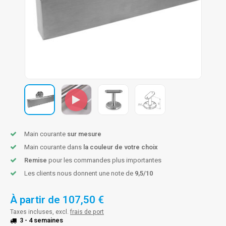
n courante fer forgé
n courante gun metal
n courante laiton
n courante en couleur RAL
Main courante
sur mesure
Main courante dans
la couleur de votre choix
Remise
pour les commandes plus importantes
Les clients nous donnent une note de
9,5/10
À partir de
107,50 €
Taxes incluses, excl.
frais de port
3 - 4 semaines