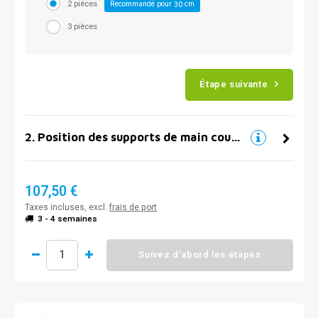
2 pièces
Recommandé pour
cm
30
3 pièces
Étape suivante
2
.
Position des supports de main courante
107,50 €
Taxes incluses, excl.
frais de port
3 - 4 semaines
Suivez d'abord les étapes