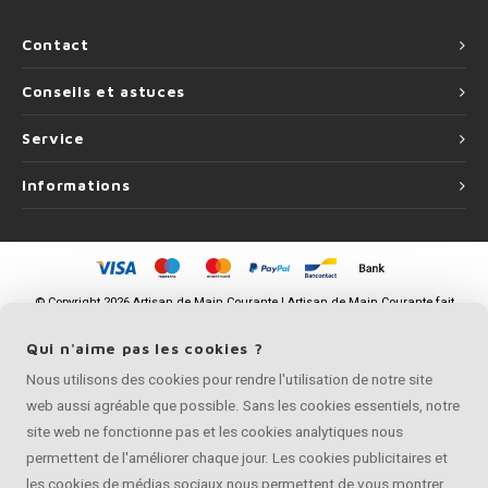
Contact
Conseils et astuces
Service
Informations
©
Copyright
2026 Artisan de Main Courante | Artisan de Main Courante fait
partie de
Roca Online BV
Qui n'aime pas les cookies ?
Nous utilisons des cookies pour rendre l'utilisation de notre site
web aussi agréable que possible. Sans les cookies essentiels, notre
site web ne fonctionne pas et les cookies analytiques nous
permettent de l'améliorer chaque jour. Les cookies publicitaires et
les cookies de médias sociaux nous permettent de vous montrer