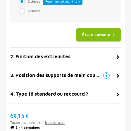
2 pièces
Recommandé pour
cm
30
3 pièces
Étape suivante
2
.
Finition des extrémités
3
.
Position des supports de main courante
4
.
Type 16 standard ou raccourci?
69,15 €
Taxes incluses, excl.
frais de port
3 - 4 semaines