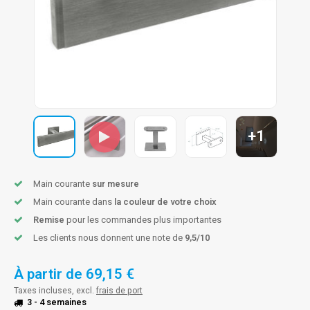
n courante fer forgé
n courante gun metal
n courante laiton
n courante en couleur RAL
+1
Main courante
sur mesure
Main courante dans
la couleur de votre choix
Remise
pour les commandes plus importantes
Les clients nous donnent une note de
9,5/10
À partir de
69,15 €
Taxes incluses, excl.
frais de port
3 - 4 semaines