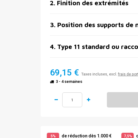
2
.
Finition des extrémités
3
.
Position des supports de 
4
.
Type 11 standard ou racco
69,15 €
Taxes incluses, excl.
frais de por
3 - 4 semaines
de réduction dès 1.000 €
d
5%
7,5%