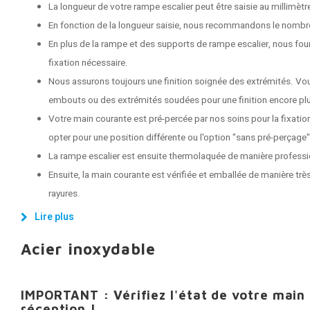
La longueur de votre rampe escalier peut être saisie au millimètr
En fonction de la longueur saisie, nous recommandons le nombr
En plus de la rampe et des supports de rampe escalier, nous fou
fixation nécessaire.
Nous assurons toujours une finition soignée des extrémités. Vo
embouts ou des extrémités soudées pour une finition encore plu
Votre main courante est pré-percée par nos soins pour la fixati
opter pour une position différente ou l'option "sans pré-perçage"
La rampe escalier est ensuite thermolaquée de manière professi
Ensuite, la main courante est vérifiée et emballée de manière très
rayures.
Lire plus
Acier inoxydable
IMPORTANT : Vérifiez l'état de votre main
réception !