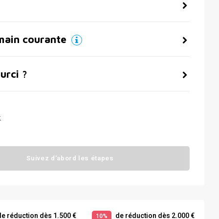
main courante
urci ?
t
Suivez d'abord les étapes
e réduction dès 1.500 €
de réduction dès 2.000 €
10%