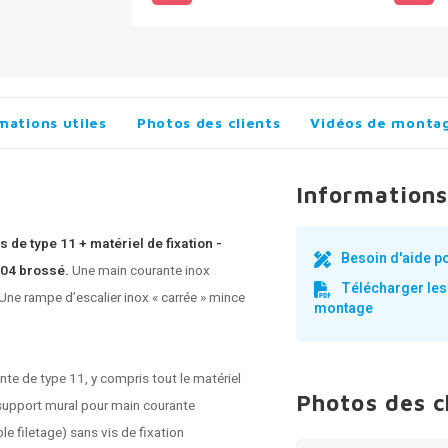
mations utiles
Photos des clients
Vidéos de monta
Informations
 de type 11 + matériel de fixation -
Besoin d'aide p
304 brossé.
Une main courante inox
Télécharger les
 Une
rampe d’escalier inox
« carrée » mince
montage
te de type 11, y compris tout le matériel
Photos des c
 support mural pour main courante
e filetage) sans vis de fixation