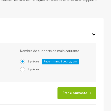
rante d'escalier est fabriquée sur mesure et livrée avec support +
Nombre de supports de main courante
2 pièces
Recommandé pour
cm
30
3 pièces
Étape suivante