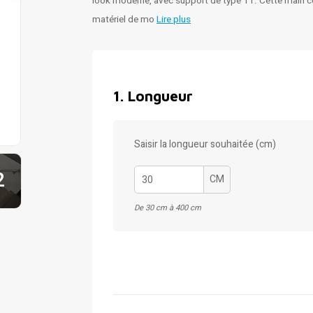
look moderne, avec support de type 11. Cette main cou
matériel de mo
Lire plus
1
.
Longueur
Saisir la longueur souhaitée (cm)
2
CM
De 30 cm à 400 cm