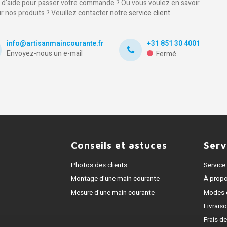
 d'aide pour passer votre commande ? Ou vous voulez en savoir
ur nos produits ? Veuillez contacter notre
service client
.
info@artisanmaincourante.fr
+31 851 30 4001
Envoyez-nous un e-mail
Fermé
Conseils et astuces
Serv
Photos des clients
Service 
Montage d'une main courante
À prop
Mesure d'une main courante
Modes 
Livrais
Frais de