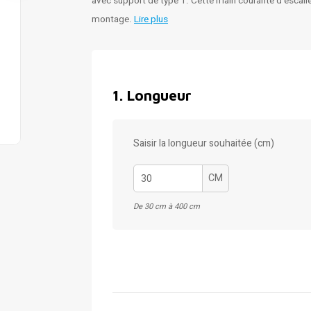
avec support de type 1. Cette main courante d'escalie
montage.
Lire plus
1
.
Longueur
Saisir la longueur souhaitée (cm)
CM
De 30 cm à 400 cm