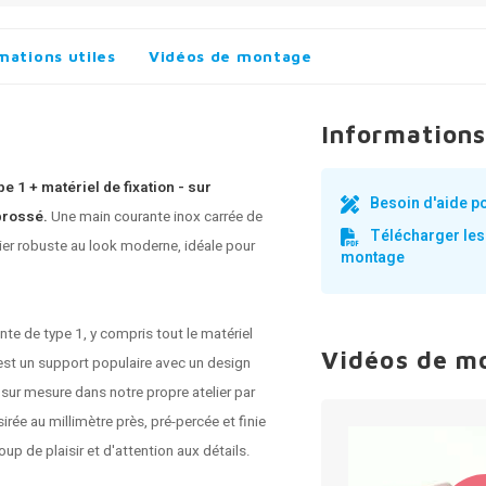
mations utiles
Vidéos de montage
Informations
 1 + matériel de fixation - sur
Besoin d'aide p
brossé.
Une
main courante inox
carrée de
Télécharger les
er robuste au look moderne, idéale pour
montage
te de type 1, y compris tout le matériel
Vidéos de m
est un support populaire avec un design
e sur mesure dans notre propre atelier par
rée au millimètre près, pré-percée et finie
p de plaisir et d'attention aux détails.