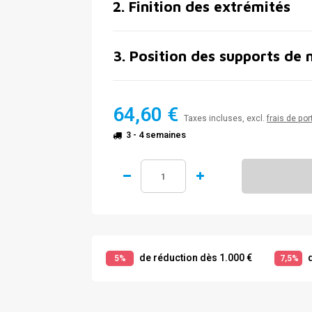
2
.
Finition des extrémités
3
.
Position des supports de 
64,60 €
Taxes incluses, excl.
frais de por
3 - 4 semaines
de réduction dès 1.000 €
d
5%
7,5%