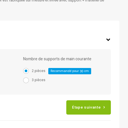
r est fabriquée sur mesure et livrée avec support + matériel de
Nombre de supports de main courante
2 pièces
Recommandé pour
cm
30
3 pièces
Étape suivante