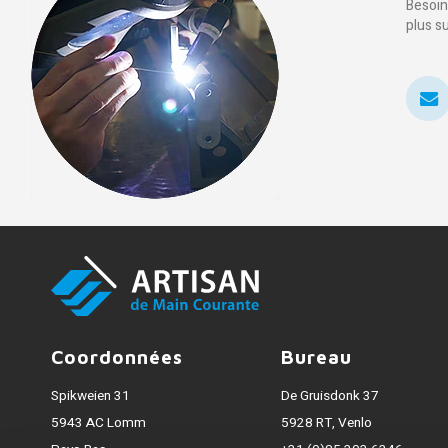
Besoin
plus s
Coordonnées
Bureau
Spikweien 31
De Gruisdonk 37
5943 AC Lomm
5928 RT, Venlo