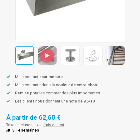
n courante fer forgé
n courante gun metal
n courante laiton
n courante en couleur RAL
Main courante
sur mesure
Main courante dans
la couleur de votre choix
Remise
pour les commandes plus importantes
Les clients nous donnent une note de
9,5/10
À partir de
62,60 €
Taxes incluses, excl.
frais de port
3 - 4 semaines