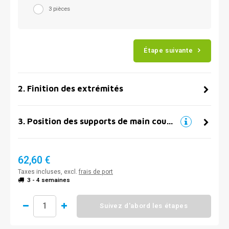
3 pièces
Étape suivante
2
.
Finition des extrémités
3
.
Position des supports de main courante
62,60 €
Taxes incluses, excl.
frais de port
3 - 4 semaines
Suivez d'abord les étapes