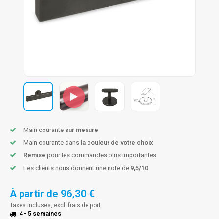
n courante fer forgé
n courante gun metal
n courante laiton
n courante en couleur RAL
Main courante
sur mesure
Main courante dans
la couleur de votre choix
Remise
pour les commandes plus importantes
Les clients nous donnent une note de
9,5/10
À partir de
96,30 €
Taxes incluses, excl.
frais de port
4 - 5 semaines