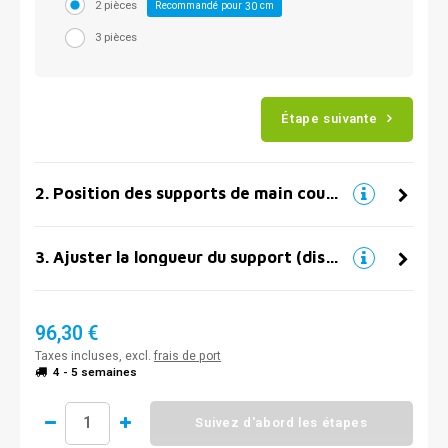
2 pièces
Recommandé pour
cm
30
3 pièces
Étape suivante
2
.
Position des supports de main courante
3
.
Ajuster la longueur du support (distance par rapport au mur)
96,30 €
Taxes incluses, excl.
frais de port
4 - 5 semaines
Suivez d'abord les étapes