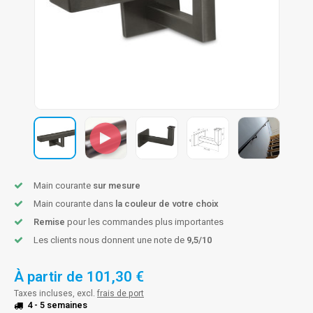
n courante fer forgé
n courante gun metal
n courante laiton
n courante en couleur RAL
Main courante
sur mesure
Main courante dans
la couleur de votre choix
Remise
pour les commandes plus importantes
Les clients nous donnent une note de
9,5/10
À partir de
101,30 €
Taxes incluses, excl.
frais de port
4 - 5 semaines