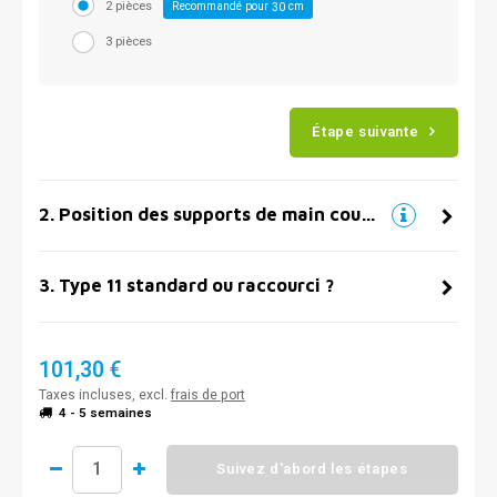
2 pièces
Recommandé pour
cm
30
3 pièces
Étape suivante
2
.
Position des supports de main courante
3
.
Type 11 standard ou raccourci ?
101,30 €
Taxes incluses, excl.
frais de port
4 - 5 semaines
Suivez d'abord les étapes