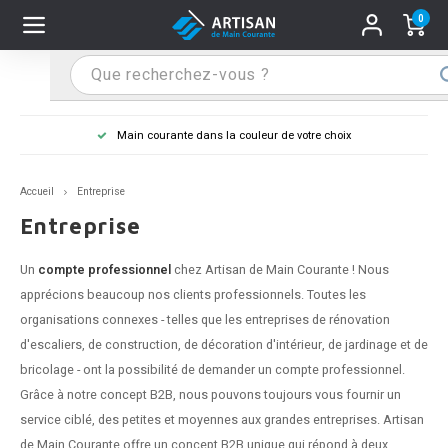
0
Hoofdmenu / Supports main courante
Hoofdmenu / Mains courantes
Hoofdmenu / Tips & astuces
Hoofdmenu / Extra
Supports main courante
Mains courantes
Tips & astuces
Extra
Main courante dans la couleur de votre choix
n courante inox
port main courante inox
lo de retouche
M
M
M
M
M
M
M
M
M
M
S
S
S
S
S
S
tage d'une main courante
Accueil
Entreprise
n courante noire
port main courante noir
ngle de penderie
M
M
M
M
M
M
M
M
M
M
S
S
S
S
S
S
ure d'une main courante
Entreprise
n courante anthracite
port main courante anthracite
M
M
M
T
M
T
T
T
T
M
S
S
T
T
T
S
Un
compte professionnel
chez Artisan de Main Courante ! Nous
apprécions beaucoup nos clients professionnels. Toutes les
n courante grise
port main courante blanc
M
T
T
T
T
S
T
T
organisations connexes - telles que les entreprises de rénovation
d'escaliers, de construction, de décoration d'intérieur, de jardinage et de
n courante blanche
port main courante acier
T
T
bricolage - ont la possibilité de demander un compte professionnel.
Grâce à notre concept B2B, nous pouvons toujours vous fournir un
n courante acier
port main courante en couleur RAL
service ciblé, des petites et moyennes aux grandes entreprises. Artisan
de Main Courante offre un concept B2B unique qui répond à deux