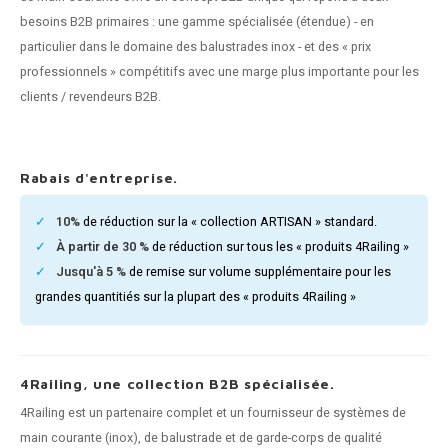
n courante fer forgé
besoins B2B primaires : une gamme spécialisée (étendue) - en
particulier dans le domaine des balustrades inox - et des « prix
n courante gun metal
professionnels » compétitifs avec une marge plus importante pour les
clients / revendeurs B2B.
n courante laiton
n courante en couleur RAL
Rabais d'entreprise.
10%
de réduction sur la « collection ARTISAN » standard.
À partir de 30 %
de réduction sur tous les « produits 4Railing »
Jusqu'à 5 %
de remise sur volume supplémentaire pour les
grandes quantitiés sur la plupart des « produits 4Railing »
4Railing, une collection B2B spécialisée.
4Railing est un partenaire complet et un fournisseur de systèmes de
main courante (inox), de balustrade et de garde-corps de qualité