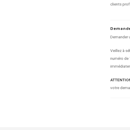
clients pro
Demande
Demander un
Veillez à s
numéro de T
immédiatem
ATTENTION
votre dema