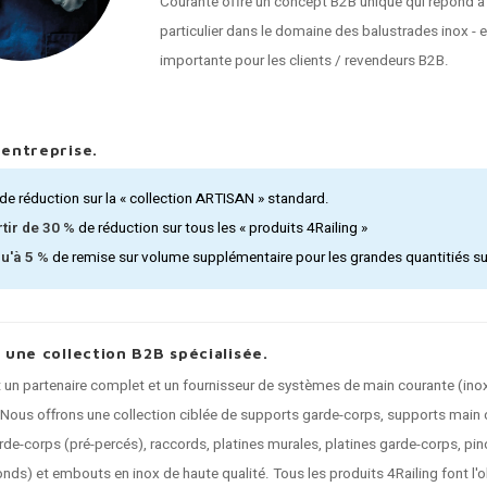
Courante offre un concept B2B unique qui répond à
particulier dans le domaine des balustrades inox - 
importante pour les clients / revendeurs B2B.
'entreprise.
de réduction sur la « collection ARTISAN » standard.
rtir de 30 %
de réduction sur tous les « produits 4Railing »
u'à 5 %
de remise sur volume supplémentaire pour les grandes quantitiés sur 
, une collection B2B spécialisée.
t un partenaire complet et un fournisseur de systèmes de main courante (inox
 Nous offrons une collection ciblée de supports garde-corps, supports main 
de-corps (pré-percés), raccords, platines murales, platines garde-corps, pinc
ronds) et embouts en inox de haute qualité. Tous les produits 4Railing font l