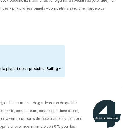
 deux besoins B2B primaires : une gamme spécialisée (étendue) - en
et des « prix professionnels » compétitifs avec une marge plus
la plupart des « produits 4Railing »
), de balustrade et de garde-corps de qualité
courante, connecteurs, coudes, platines de sol,
es à verre, supports de lisse transversale, tubes
'objet d'une remise minimale de 30 % pour les