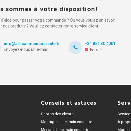
s sommes à votre disposition!
 d'aide pour passer votre commande ? Ou vous voulez en savoir
ur nos produits ? Veuillez contacter notre
service client
.
info@artisanmaincourante.fr
+31 851 30 4001
Envoyez-nous un e-mail
Fermé
Conseils et astuces
Serv
Photos des clients
Service 
Montage d'une main courante
À prop
Mesure d'une main courante
Modes 