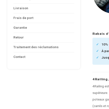
Livraison
Frais de port
Garantie
Rabais d
Retour
10%
Traitement des réclamations
À pa
Contact
Jusq
4Railing
4Railing es
supérieure.
poteaux gar
(carrés et 